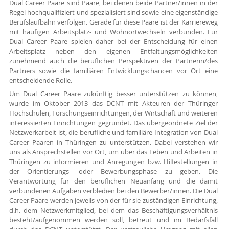
Dual Career Paare sind Paare, bei denen beide Partner/innen in der
Regel hochqualifiziert und spezialisiert sind sowie eine eigenständige
Berufslaufbahn verfolgen. Gerade für diese Paare ist der Karriereweg
mit häufigen Arbeitsplatz- und Wohnortwechseln verbunden. Für
Dual Career Paare spielen daher bei der Entscheidung für einen
Arbeitsplatz neben den eigenen Entfaltungsmöglichkeiten
zunehmend auch die beruflichen Perspektiven der Partnerin/des
Partners sowie die familiären Entwicklungschancen vor Ort eine
entscheidende Rolle.
Um Dual Career Paare zukünftig besser unterstützen zu können,
wurde im Oktober 2013 das DCNT mit Akteuren der Thüringer
Hochschulen, Forschungseinrichtungen, der Wirtschaft und weiteren
interessierten Einrichtungen gegründet. Das übergeordnete Ziel der
Netzwerkarbeit ist, die berufliche und familiäre Integration von Dual
Career Paaren in Thüringen zu unterstützen. Dabei verstehen wir
uns als Ansprechstellen vor Ort, um über das Leben und Arbeiten in
Thüringen zu informieren und Anregungen bzw. Hilfestellungen in
der Orientierungs- oder Bewerbungsphase zu geben. Die
Verantwortung für den beruflichen Neuanfang und die damit
verbundenen Aufgaben verbleiben bei den Bewerber/innen. Die Dual
Career Paare werden jeweils von der für sie zuständigen Einrichtung,
d.h. dem Netzwerkmitglied, bei dem das Beschäftigungsverhältnis
besteht/aufgenommen werden soll, betreut und im Bedarfsfall