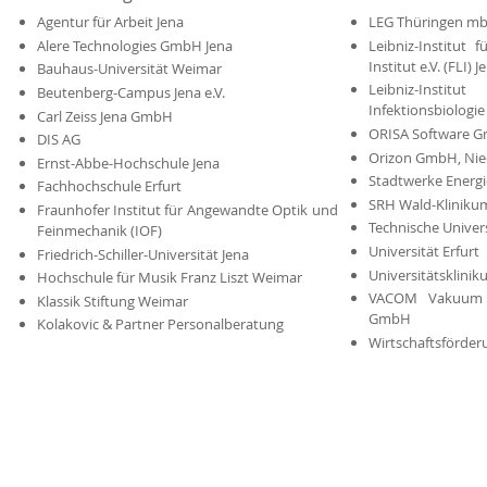
Agentur für Arbeit Jena
LEG Thüringen mb
Alere Technologies GmbH Jena
Leibniz-Institut 
Institut e.V. (FLI) J
Bauhaus-Universität Weimar
Leibniz-Institu
Beutenberg-Campus Jena e.V.
Infektionsbiologie 
Carl Zeiss Jena GmbH
ORISA Software 
DIS AG
Orizon GmbH, Nie
Ernst-Abbe-Hochschule Jena
Stadtwerke Energ
Fachhochschule Erfurt
SRH Wald-Kliniku
Fraunhofer Institut für Angewandte Optik und
Technische Univer
Feinmechanik (IOF)
Universität Erfurt
Friedrich-Schiller-Universität Jena
Universitätsklinik
Hochschule für Musik Franz Liszt Weimar
VACOM Vakuum 
Klassik Stiftung Weimar
GmbH
Kolakovic & Partner Personalberatung
Wirtschaftsförder