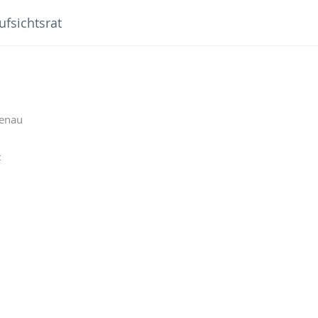
ufsichtsrat
menau
t